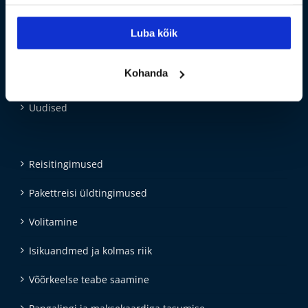
UUS! Kinkekaardid
Luba kõik
Privaatsustingimused
Kohanda
Pakettreisilepingu teabeleht
Uudised
Reisitingimused
Pakettreisi üldtingimused
Volitamine
Isikuandmed ja kolmas riik
Võõrkeelse teabe saamine