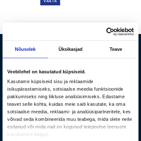
VAATA
tootel
on
mitu
varianti.
Valikuid
saab
teha
Nõusolek
Üksikasjad
Teave
TIIT-REISID OÜ
tootelehel.
+372 662 3762
Veebilehel on kasutatud küpsiseid.
tallinn@tiitreisid.ee
Kasutame küpsiseid sisu ja reklaamide
hiiumaa@tiitreisid.ee
isikupärastamiseks, sotsiaalse meedia funktsioonide
pakkumiseks ning liikluse analüüsimiseks. Edastame
Tallinn 10120, Raua 36-305 ;
teavet selle kohta, kuidas meie saiti kasutate, ka oma
Hiiumaa, Kärdla 92411, Sadama 13
sotsiaalse meedia, reklaami- ja analüüsipartneritele, kes
Registrikood: 10055108
võivad seda kombineerida muu teabega, mida olete neile
esitanud või mida nad on kogunud teiepoolse teenuste
KMKR nr: EE100455982
kasutamise käigus.