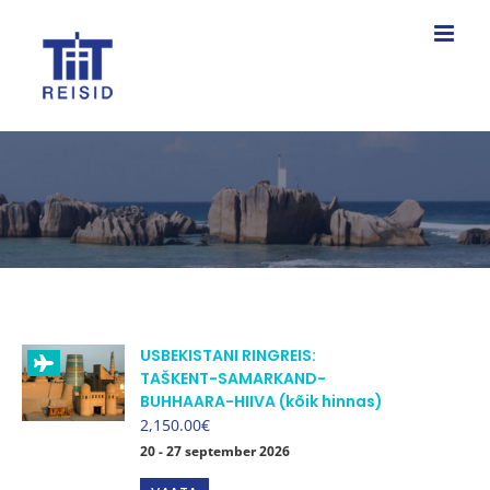
Skip
to
content
USBEKISTANI RINGREIS:
TAŠKENT-SAMARKAND-
BUHHAARA-HIIVA (kõik hinnas)
2,150.00
€
20 - 27 september 2026
Sellel