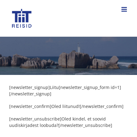
Skip
to
content
[newsletter_signup]Liitu[newsletter_signup_form id=1]
[/newsletter_signup]
[newsletter_confirm]Oled liitunud![/newsletter_confirm]
[newsletter_unsubscribe]Oled kindel, et soovid
uudiskirjadest loobuda?[/newsletter_unsubscribe]