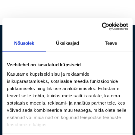
TIIT-REISID OÜ
Nõusolek
Üksikasjad
Teave
+372 662 3762
Veebilehel on kasutatud küpsiseid.
tallinn@tiitreisid.ee
Kasutame küpsiseid sisu ja reklaamide
hiiumaa@tiitreisid.ee
isikupärastamiseks, sotsiaalse meedia funktsioonide
Tallinn 10120, Raua 36-305 ;
pakkumiseks ning liikluse analüüsimiseks. Edastame
Hiiumaa, Kärdla 92411, Sadama 13
teavet selle kohta, kuidas meie saiti kasutate, ka oma
sotsiaalse meedia, reklaami- ja analüüsipartneritele, kes
Registrikood: 10055108
võivad seda kombineerida muu teabega, mida olete neile
KMKR nr: EE100455982
esitanud või mida nad on kogunud teiepoolse teenuste
kasutamise käigus.