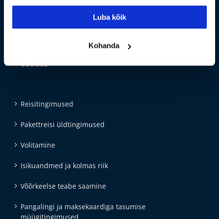
UUS! Kinkekaardid
Luba kõik
Privaatsustingimused
Pakettreisilepingu teabeleht
Kohanda
Uudised
Reisitingimused
Pakettreisi üldtingimused
Volitamine
Isikuandmed ja kolmas riik
Võõrkeelse teabe saamine
Pangalingi ja maksekaardiga tasumise
müügitingimused